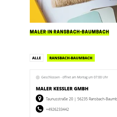
MALER IN RANSBACH-BAUMBACH
ALLE
RANSBACH-BAUMBACH
Geschlossen - öffnet am Montag um 07:00 Uhr
MALER KESSLER GMBH
Taunusstraße 20
| 56235 Ransbach-Baum
+4926233442