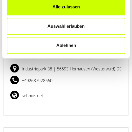
Alle zulassen
www.restaurant-peter-hilger.de
Auswahl erlauben
Ablehnen
SOHNIUS FRISCHDIENST GMBH
Industriepark 38
| 56593 Horhausen (Westerwald) DE
+492687928660
sohnius.net