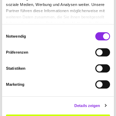
soziale Medien, Werbung und Analysen weiter. Unsere
Partner führen diese Informationen möglicherweise mit
weiteren Daten zusammen, die Sie ihnen bereitgestellt
GETRÄNKE MÜLLER
haben oder die sie im Rahmen Ihrer Nutzung der Dienste
gesammelt haben.
Einwilligungsauswahl
Hauptstraße 2
| 57614 Oberwambach DE
Notwendig
+4926811673
Präferenzen
freundlicher-bierlieferant.de
Statistiken
Marketing
HILGER PETER GMBH RESTAURANT
Hardtweg 5
| 57629 Limbach DE
Details zeigen
+4926627106