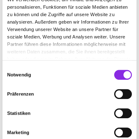
personalisieren, Funktionen für soziale Medien anbieten
Emil-Reinert-Straße 3
| 57636 Mammelzen DE
zu können und die Zugriffe auf unsere Website zu
+4926814600
analysieren. Außerdem geben wir Informationen zu Ihrer
Verwendung unserer Website an unsere Partner für
www.buchen-heizoel.de
soziale Medien, Werbung und Analysen weiter. Unsere
Partner führen diese Informationen möglicherweise mit
weiteren Daten zusammen, die Sie ihnen bereitgestellt
haben oder die sie im Rahmen Ihrer Nutzung der Dienste
gesammelt haben.
Einwilligungsauswahl
Notwendig
Präferenzen
Statistiken
CARL WILHELM SCHNEIDER E.K.
Marketing
Trotzendorfstraße 17
| 56242 Selters(Westerwald) DE