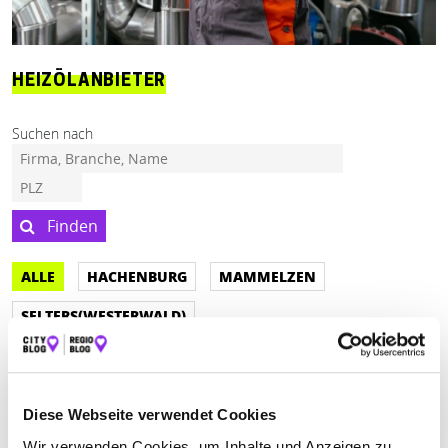
HEIZÖLANBIETER
Suchen nach
Finden
ALLE
HACHENBURG
MAMMELZEN
SELTERS(WESTERWALD)
Geschlossen - öffnet morgen um 08:00 Uhr
Diese Webseite verwendet Cookies
FRANK BUCHEN MINERALÖLHANDEL
Wir verwenden Cookies, um Inhalte und Anzeigen zu