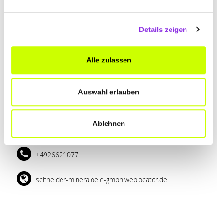
+492626208
Details zeigen
www.cwschneider.de
Alle zulassen
Auswahl erlauben
SCHNEIDER MINERALÖLE GMBH
Ablehnen
Lindenstraße 47
| 57627 Hachenburg DE
+4926621077
schneider-mineraloele-gmbh.weblocator.de