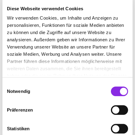
Diese Webseite verwendet Cookies
Wir verwenden Cookies, um Inhalte und Anzeigen zu
JALOUSIENGESCHÄFT
personalisieren, Funktionen für soziale Medien anbieten
zu können und die Zugriffe auf unsere Website zu
analysieren. Außerdem geben wir Informationen zu Ihrer
Suchen nach
Verwendung unserer Website an unsere Partner für
soziale Medien, Werbung und Analysen weiter. Unsere
Partner führen diese Informationen möglicherweise mit
Finden
weiteren Daten zusammen, die Sie ihnen bereitgestellt
haben oder die sie im Rahmen Ihrer Nutzung der Dienste
ALLE
DAADEN
gesammelt haben.
Einwilligungsauswahl
Notwendig
Präferenzen
ROLLADEN HENRICH GMBH
Im Kirdorf 15
| 57567 Daaden DE
Statistiken
+4927431077