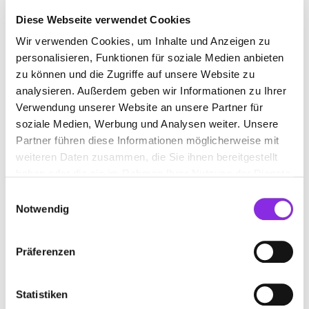
Diese Webseite verwendet Cookies
Wir verwenden Cookies, um Inhalte und Anzeigen zu
ARCHITEKT
personalisieren, Funktionen für soziale Medien anbieten
zu können und die Zugriffe auf unsere Website zu
analysieren. Außerdem geben wir Informationen zu Ihrer
Suchen nach
Verwendung unserer Website an unsere Partner für
soziale Medien, Werbung und Analysen weiter. Unsere
Partner führen diese Informationen möglicherweise mit
Finden
weiteren Daten zusammen, die Sie ihnen bereitgestellt
haben oder die sie im Rahmen Ihrer Nutzung der Dienste
ALLE
ALTENKIRCHEN
gesammelt haben.
Einwilligungsauswahl
Notwendig
Präferenzen
KOBER ARCHITEKTURBÜRO
Kölner Straße 24
| 57610 Altenkirchen DE
Statistiken
+4926811515