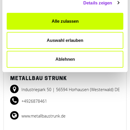
Details zeigen
Kornbitze 2
| 57632 Flammersfeld DE
+4926851539
Alle zulassen
www.metallbau-klein.com
Auswahl erlauben
Ablehnen
METALLBAU STRUNK
Industriepark 50
| 56594 Horhausen (Westerwald) DE
+4926878461
www.metallbaustrunk.de