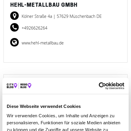
HEHL-METALLBAU GMBH
Kölner Straße 4a
| 57629 Müschenbach DE
+4926626264
www.hehl-metallbau.de
JOHN DIRK – IDEEN AUS STAHL
SCHLOSSEREI
Gewerbegebiet 1
| 57639 Rodenbach bei Puderbach
Diese Webseite verwendet Cookies
DE
Wir verwenden Cookies, um Inhalte und Anzeigen zu
personalisieren, Funktionen für soziale Medien anbieten
+4926841747
zu können und die Zugriffe auf unsere Website zu