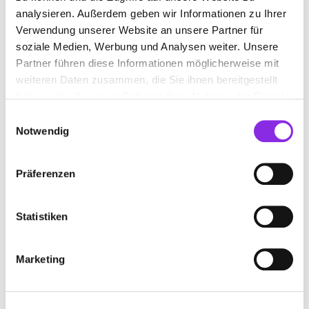
analysieren. Außerdem geben wir Informationen zu Ihrer
www.ideen-aus-stahl.com
Verwendung unserer Website an unsere Partner für
soziale Medien, Werbung und Analysen weiter. Unsere
Partner führen diese Informationen möglicherweise mit
weiteren Daten zusammen, die Sie ihnen bereitgestellt
haben oder die sie im Rahmen Ihrer Nutzung der Dienste
METALLBAU KAUL GMBH & CO. KG
gesammelt haben.
Einwilligungsauswahl
Notwendig
Industriepark 64
| 56593 Horhausen (Westerwald) DE
+492687929244
Präferenzen
www.kaul-metallbau.de
Statistiken
Marketing
METALLBAU KLEIN GMBH