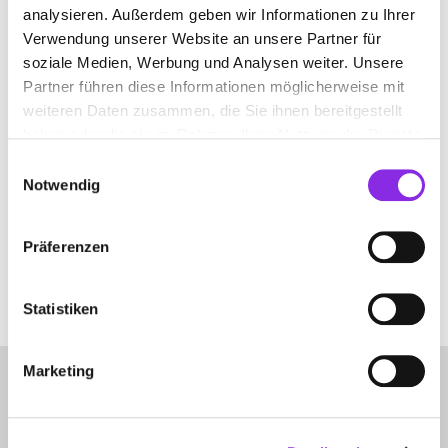
analysieren. Außerdem geben wir Informationen zu Ihrer
Verwendung unserer Website an unsere Partner für
soziale Medien, Werbung und Analysen weiter. Unsere
PHYSIOTHERAPIEZENTRUM
Partner führen diese Informationen möglicherweise mit
weiteren Daten zusammen, die Sie ihnen bereitgestellt
Suchen nach
haben oder die sie im Rahmen Ihrer Nutzung der Dienste
gesammelt haben.
Einwilligungsauswahl
Notwendig
Finden
Präferenzen
ES WURDE NICHTS GEFUNDEN.
Es sieht so aus, als ob wir nicht finden konnten, wonach du gesucht
Statistiken
hast. Möglicherweise hilft eine Suche.
Marketing