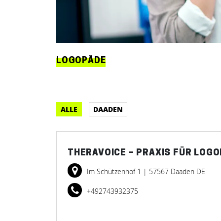
LOGOPÄDE
ALLE
DAADEN
THERAVOICE – PRAXIS FÜR LOG
Im Schützenhof 1
| 57567 Daaden DE
+492743932375